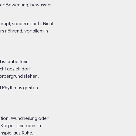
higer Bewegung, bewusster
brupt, sondern sanft. Nicht
s nährend, vor allem in
 ist dabei kein
cht gezielt dort
Vordergrund stehen.
nd Rhythmus greifen
ation, Wundheilung oder
 Körper sein kann. Im
nspiel aus Ruhe,