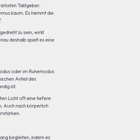
stärksten Taktgeber.
hythmus kaum. Es hemmt die
.
edreht zu sein, wirkt
nau deshalb spielt es eine
gsmodus oder im Ruhemodus
hischen Anteil des
dig ist.
n Licht oft eine tiefere
n. Auch nach körperlich
erstärken.
gang begleiten, indem es