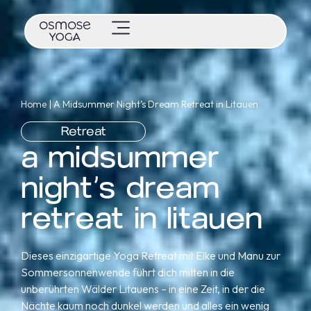
Home
|
A Midsummer Night’s Dream Retreat in Litauen
Retreat
a midsummer
night’s dream
retreat in litauen
Dieses einzigartige Yoga Retreat mit Elke und Manu zur
Sommersonnenwende führt dich mitten in die
unberührten Wälder Litauens – in eine Zeit, in der die
Nächte kaum noch dunkel werden und alles ein wenig