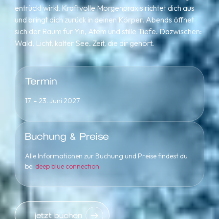
entrückt wirkt. Kraftvolle Morgenpraxis richtet dich aus
und bringt dich zurück in deinen Körper. Abends öffnet
sich der Raum für Yin, Atem und stille Tiefe. Dazwischen:
Wald, Licht, kalter See. Zeit, die dir gehört.
Termin
17. – 23. Juni 2027
Buchung & Preise
Alle Informationen zur Buchung und Preise findest du
bei
deep blue connection
jetzt buchen